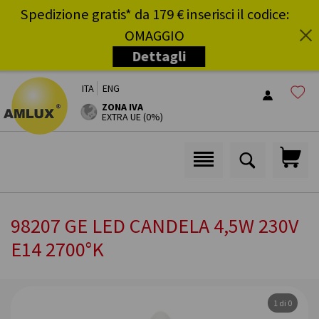
Spedizione gratis* da 179 € inserisci il codice:
OMAGGIO
Dettagli
i
ITA
ENG
ZONA IVA
EXTRA UE (0%)
98207 GE LED CANDELA 4,5W 230V
E14 2700°K
1 di 0