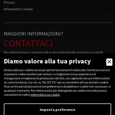
Privacy
Informativa Cookie
MAGGIORI INFORMAZIONI?
CONTATTACI
Per informazioni commerciali e tecniche legate ai nostri prodotti
contattateci!
Diamo valore alla tua privacy
+39
0376 781094
Amlux utilizza i cookie necessari per far funzionare il nostro sito. Vorremmo anche
impostare cookie analitici per aiutarci a migliorare la tua esperienza di
navigazione e migliorare le prestazioni del sito, raccogliendo alcune informazioni
su come lo utilizzi. Fai clic su "ACCETTO" per acconsentire all'uso di tutti i cookie.
Puoi anche personalizzare le tue preferenze o disabilitare i cookie non necessari, in
qualsiasi momento. Per informazioni più dettagliate sui cookie che utilizziamo,
2026 © Amlux s.r.l.
consultare la nostra
informativa sui cookie
.
Cod. Fisc. e P.iva: 01906840200 - Capitale sociale: 11.000 € i.v.
R. Imp.: 01906840200 - R.E.A.: MN 208408 - Mecc.: MN 018068
R.A.E.E.: IT08020000002339 - Via Belgio, 11/13 - 46042 Castel Goffredo
Imposta preferenze
(MN), Italy