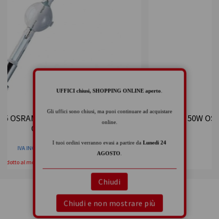
UFFICI chiusi, SHOPPING ONLINE aperto
.
Gli uffici sono chiusi, ma puoi continuare ad acquistare
 750
EMH 150W OSRAM 150W GY9,5 7000°K 500 ORE
online.
IVA INCLUSA (0%)
I tuoi ordini verranno evasi a partire da
Lunedi 24
Ordinabile su richiesta
AGOSTO
.
Chiudi
Chiudi e non mostrare più