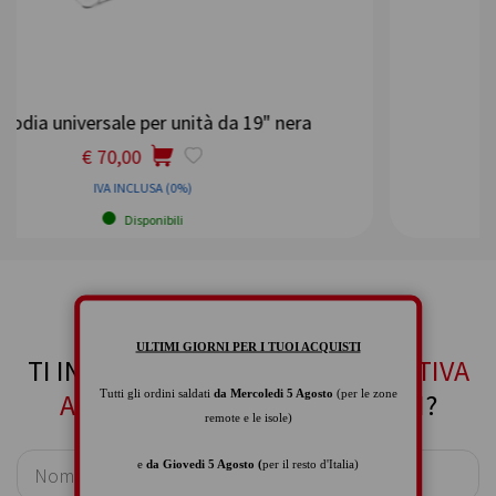
ra
Pro Case per Fuze Wash Z350
IVA INCLUSA (0%)
Ordinabile su richiesta
ULTIMI GIORNI PER I TUOI ACQUISTI
TI INTERESSA
CUSTODIA PROTETTIVA
Tutti gli ordini saldati
da Mercoledi 5 Agosto
(per le zone
ASC-AC-126 35,5 X 20,5 X 20 CM
?
remote e le isole)
e
da Giovedi 5 Agosto (
per il resto d'Italia)