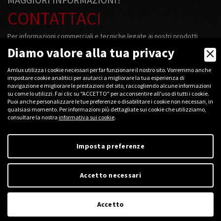
CONTATTACI
Per informazioni commerciali e tecniche legate ai nostri prodotti
contattateci!
Diamo valore alla tua privacy
+39
0376 781094
Amlux utilizza i cookie necessari per far funzionare il nostro sito. Vorremmo anche
impostare cookie analitici per aiutarci a migliorare la tua esperienza di
navigazione e migliorare le prestazioni del sito, raccogliendo alcune informazioni
su come lo utilizzi. Fai clic su "ACCETTO" per acconsentire all'uso di tutti i cookie.
Puoi anche personalizzare le tue preferenze o disabilitare i cookie non necessari, in
qualsiasi momento. Per informazioni più dettagliate sui cookie che utilizziamo,
2026 © Amlux s.r.l.
consultare la nostra
informativa sui cookie
.
Cod. Fisc. e P.iva: 01906840200 - Capitale sociale: 11.000 € i.v.
R. Imp.: 01906840200 - R.E.A.: MN 208408 - Mecc.: MN 018068
R.A.E.E.: IT08020000002339 - Via Belgio, 11/13 - 46042 Castel Goffredo
Imposta preferenze
(MN), Italy
Accetto necessari
Accetto
Digital Marketing