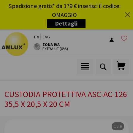
Spedizione gratis* da 179 € inserisci il codice:
OMAGGIO
Dettagli
i
ITA
ENG
ZONA IVA
EXTRA UE (0%)
CUSTODIA PROTETTIVA ASC-AC-126
35,5 X 20,5 X 20 CM
1 di 0