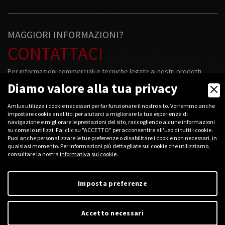
MAGGIORI INFORMAZIONI?
CONTATTACI
Per informazioni commerciali e tecniche legate ai nostri prodotti
contattateci!
Diamo valore alla tua privacy
+39
0376 781094
Amlux utilizza i cookie necessari per far funzionare il nostro sito. Vorremmo anche
impostare cookie analitici per aiutarci a migliorare la tua esperienza di
navigazione e migliorare le prestazioni del sito, raccogliendo alcune informazioni
su come lo utilizzi. Fai clic su "ACCETTO" per acconsentire all'uso di tutti i cookie.
Puoi anche personalizzare le tue preferenze o disabilitare i cookie non necessari, in
qualsiasi momento. Per informazioni più dettagliate sui cookie che utilizziamo,
2026 © Amlux s.r.l.
consultare la nostra
informativa sui cookie
.
Cod. Fisc. e P.iva: 01906840200 - Capitale sociale: 11.000 € i.v.
R. Imp.: 01906840200 - R.E.A.: MN 208408 - Mecc.: MN 018068
R.A.E.E.: IT08020000002339 - Via Belgio, 11/13 - 46042 Castel Goffredo
Imposta preferenze
(MN), Italy
Accetto necessari