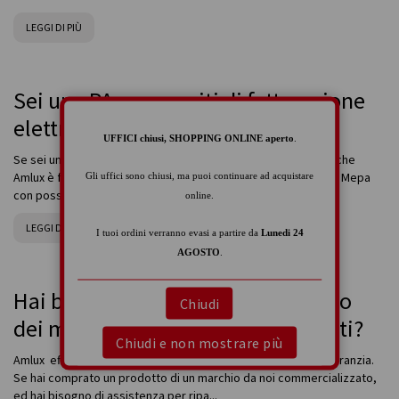
LEGGI DI PIÙ
Sei una PA e necessiti di fatturazione
elettronica per l'acquisto?
UFFICI chiusi, SHOPPING ONLINE aperto
.
Se sei un ente della pubblica amministrazione, ti informiamo che
Amlux è fornitore della Pubblica Amministrazione PA,iscritti al Mepa
Gli uffici sono chiusi, ma puoi continuare ad acquistare
con possibilità di fattura elettronica, p...
online.
LEGGI DI PIÙ
I tuoi ordini verranno evasi a partire da
Lunedi 24
AGOSTO
.
Hai bisogno di riparare un prodotto
Chiudi
dei marchi da noi commercializzati?
Chiudi e non mostrare più
Amlux effettua anche servizio di riparazione prodotti fuori garanzia.
Se hai comprato un prodotto di un marchio da noi commercializzato,
ed hai bisogno di assistenza per ripa...